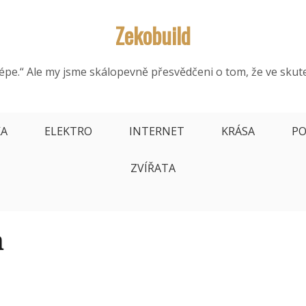
Zekobuild
épe.“ Ale my jsme skálopevně přesvědčeni o tom, že ve skut
KA
ELEKTRO
INTERNET
KRÁSA
PO
ZVÍŘATA
m