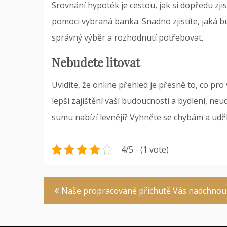
Srovnání hypoték
je cestou, jak si dopředu z
pomoci vybraná banka. Snadno zjistíte, jaká b
správný výběr a rozhodnutí potřebovat.
Nebudete litovat
Uvidíte, že online přehled je přesně to, co pro
lepší zajištění vaší budoucnosti a bydlení, ne
sumu nabízí levněji? Vyhněte se chybám a uděl
4/5 - (1 vote)
Navigace
Naše propracované příchutě Vás nadchnou
pro
příspěvek