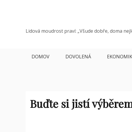
Skip
to
content
Lidová moudrost praví: „Všude dobře, doma nejl
DOMOV
DOVOLENÁ
EKONOMI
Buďte si jistí výběre