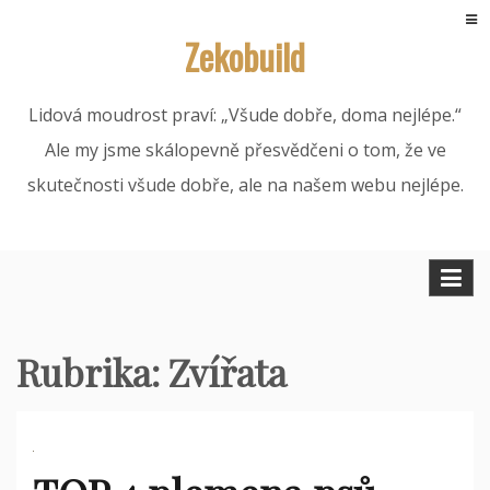
Skip
Zekobuild
to
content
Lidová moudrost praví: „Všude dobře, doma nejlépe.“
Ale my jsme skálopevně přesvědčeni o tom, že ve
skutečnosti všude dobře, ale na našem webu nejlépe.
Rubrika:
Zvířata