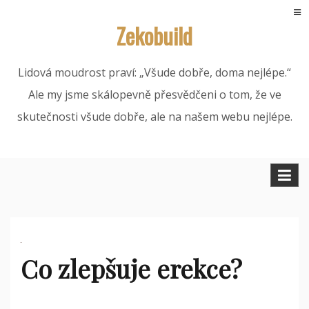
Skip
Zekobuild
to
content
Lidová moudrost praví: „Všude dobře, doma nejlépe.“
Ale my jsme skálopevně přesvědčeni o tom, že ve
skutečnosti všude dobře, ale na našem webu nejlépe.
Co zlepšuje erekce?