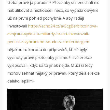
třeba právě já poradím? Přece aby si nenechali nic
nabulíkovat a nezkoušeli něco, co vypadá obvykle
už na první pohled pochybně. A aby raději
investovali
https://echo24.cz/a/ScgBe/bitcoinova-
dvojcata-vydelala-miliardy-bratri-investovali-
penize-z-vyhraneho-soudu-s-zuckerbergem
nějakou tu korunu do přípravků, které byly
vyvinuty právě proto, aby jimi muži své erekce
vylepšovali, když už to jinak nejde.
Muži si tedy
mohou sehnat nějaký přípravek, který dělá erekce
daleko lepšími.