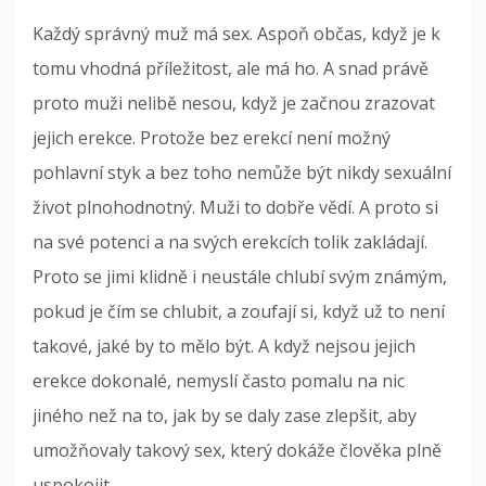
Každý správný muž má sex. Aspoň občas, když je k
tomu vhodná příležitost, ale má ho. A snad právě
proto muži nelibě nesou, když je začnou zrazovat
jejich erekce. Protože bez erekcí není možný
pohlavní styk a bez toho nemůže být nikdy sexuální
život plnohodnotný.
Muži to dobře vědí. A proto si
na své potenci a na svých erekcích tolik zakládají.
Proto se jimi klidně i neustále chlubí svým známým,
pokud je čím se chlubit, a zoufají si, když už to není
takové, jaké by to mělo být. A když nejsou jejich
erekce dokonalé, nemyslí často pomalu na nic
jiného než na to, jak by se daly zase zlepšit, aby
umožňovaly takový sex, který dokáže člověka plně
uspokojit.