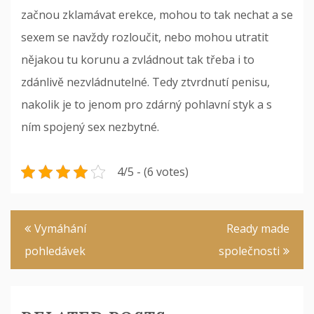
začnou zklamávat erekce, mohou to tak nechat a se
sexem se navždy rozloučit, nebo mohou utratit
nějakou tu korunu a zvládnout tak třeba i to
zdánlivě nezvládnutelné. Tedy ztvrdnutí penisu,
nakolik je to jenom pro zdárný pohlavní styk a s
ním spojený sex nezbytné.
4/5 - (6 votes)
Navigace
Vymáhání
Ready made
pro
pohledávek
společnosti
příspěvek