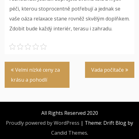
péči, kterou stoprocentně potřebují a jednak se
vaše oáza relaxace stane rovněž skvělým doplňkem.
Zdobit bude každý interiér, terasu i zahradu.
Navigace
Velmi nízké ceny za
Vada počítače
pro
krásu a pohodlí
příspěvek
All Rights Reserved 2020
Proudly powered by WordPress
|
Theme: Drift Blog by
Candid Themes
.