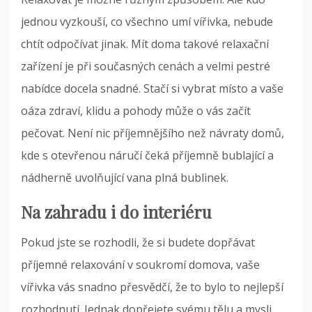
jednou vyzkouší, co všechno umí
vířivka
, nebude
chtít odpočívat jinak. Mít doma takové relaxační
zařízení je při současných cenách a velmi pestré
nabídce docela snadné. Stačí si vybrat místo a vaše
oáza zdraví, klidu a pohody může o vás začít
pečovat. Není nic příjemnějšího než návraty domů,
kde s otevřenou náručí čeká příjemně bublající a
nádherně uvolňující vana plná bublinek.
Na zahradu i do interiéru
Pokud jste se rozhodli, že si budete dopřávat
příjemné relaxování v soukromí domova, vaše
vířivka vás snadno přesvědčí, že to bylo to nejlepší
rozhodnutí. Jednak dopřejete svému tělu a mysli