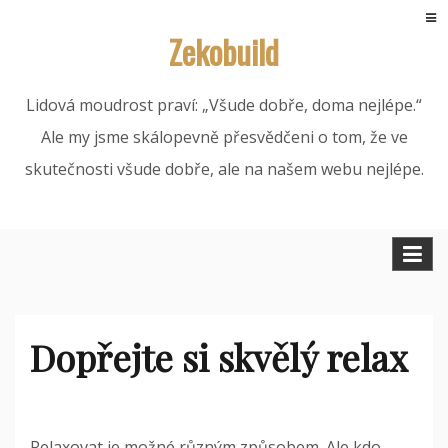
Skip
Zekobuild
to
content
Lidová moudrost praví: „Všude dobře, doma nejlépe.“
Ale my jsme skálopevně přesvědčeni o tom, že ve
skutečnosti všude dobře, ale na našem webu nejlépe.
Dopřejte si skvělý relax
Relaxovat je možné různým způsobem. Ale kdo