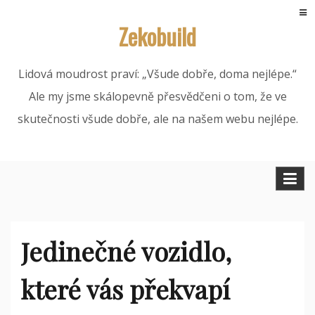
Skip
Zekobuild
to
content
Lidová moudrost praví: „Všude dobře, doma nejlépe.“
Ale my jsme skálopevně přesvědčeni o tom, že ve
skutečnosti všude dobře, ale na našem webu nejlépe.
Jedinečné vozidlo,
které vás překvapí