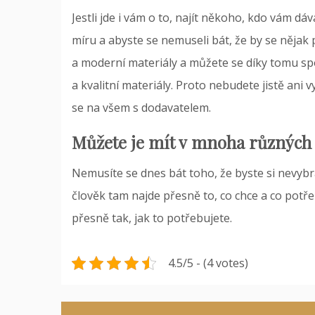
Jestli jde i vám o to, najít někoho, kdo vám dáv
míru a abyste se nemuseli bát, že by se nějak
a moderní materiály a můžete se díky tomu spo
a kvalitní materiály. Proto nebudete jistě ani v
se na všem s dodavatelem.
Můžete je mít v mnoha různých
Nemusíte se dnes bát toho, že byste si nevybra
člověk tam najde přesně to, co chce a co potř
přesně tak, jak to potřebujete.
4.5/5 - (4 votes)
Navigace