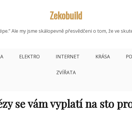
Zekobuild
épe.“ Ale my jsme skálopevně přesvědčeni o tom, že ve skut
KA
ELEKTRO
INTERNET
KRÁSA
PO
ZVÍŘATA
ězy se vám vyplatí na sto pr