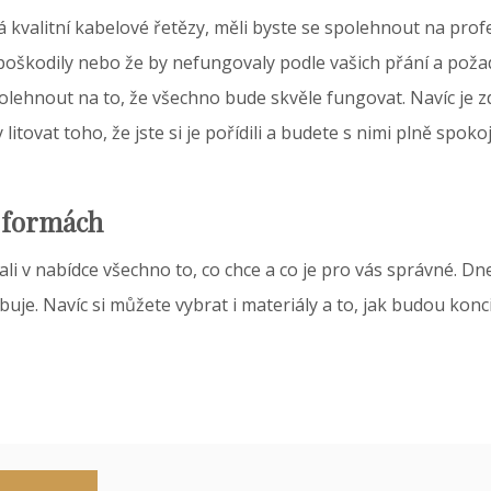
á kvalitní
kabelové řetězy
, měli byste se spolehnout na profe
 poškodily nebo že by nefungovaly podle vašich přání a požad
lehnout na to, že všechno bude skvěle fungovat. Navíc je zd
y litovat toho, že jste si je pořídili a budete s nimi plně sp
 formách
li v nabídce všechno to, co chce a co je pro vás správné. Dne
ebuje. Navíc si můžete vybrat i materiály a to, jak budou k