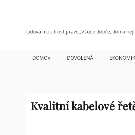
Skip
to
content
Lidová moudrost praví: „Všude dobře, doma nejl
DOMOV
DOVOLENÁ
EKONOMI
Kvalitní kabelové řet