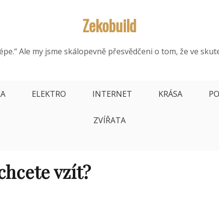
Zekobuild
épe.“ Ale my jsme skálopevně přesvědčeni o tom, že ve skut
KA
ELEKTRO
INTERNET
KRÁSA
PO
ZVÍŘATA
chcete vzít?