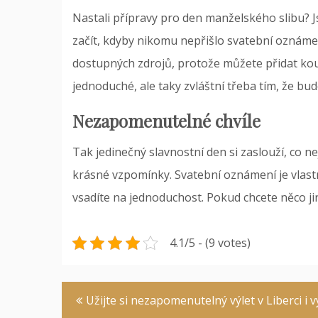
Nastali přípravy pro den manželského slibu? J
začít, kdyby nikomu nepřišlo
svatební oznáme
dostupných zdrojů, protože můžete přidat kous
jednoduché, ale taky zvláštní třeba tím, že bu
Nezapomenutelné chvíle
Tak jedinečný slavnostní den si zaslouží, co ne
krásné vzpomínky. Svatební oznámení je vlastně
vsadíte na jednoduchost. Pokud chcete něco jin
4.1/5 - (9 votes)
Navigace
Užijte si nezapomenutelný výlet v Liberci i v