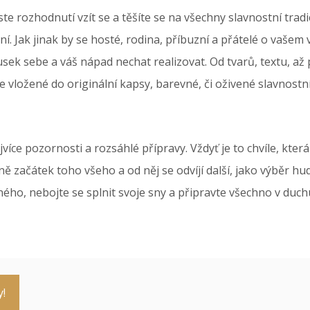
ste rozhodnutí vzít se a těšíte se na všechny slavnostní tr
ní
. Jak jinak by se hosté, rodina, příbuzní a přátelé o vaše
ek sebe a váš nápad nechat realizovat. Od tvarů, textu, až 
de vložené do originální kapsy, barevné, či oživené slavnostn
jvíce pozornosti a rozsáhlé přípravy. Vždyť je to chvíle, kte
 začátek toho všeho a od něj se odvíjí další, jako výběr hud
ého, nebojte se splnit svoje sny a připravte všechno v duchu
y!