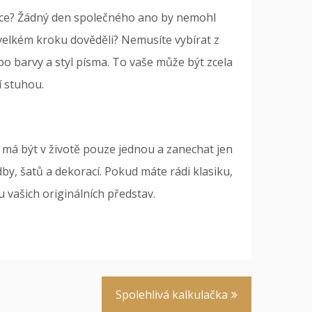
adice? Žádný den společného ano by nemohl
m velkém kroku dověděli? Nemusíte vybírat z
po barvy a styl písma. To vaše může být zcela
í stuhou.
rá má být v životě pouze jednou a zanechat jen
by, šatů a dekorací. Pokud máte rádi klasiku,
 vašich originálních představ.
Spolehlivá kalkulačka