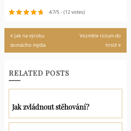
4.7/5 - (12 votes)
Navigace
Jak na výrobu
Vezměte rozum do
pro
domácího mýdla
hrsti!
příspěvek
RELATED POSTS
Jak zvládnout stěhování?