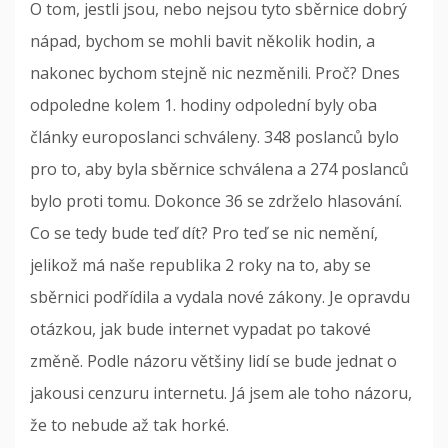
O tom, jestli jsou, nebo nejsou tyto sběrnice dobrý
nápad, bychom se mohli bavit několik hodin, a
nakonec bychom stejně nic nezměnili. Proč? Dnes
odpoledne kolem 1. hodiny odpolední byly oba
články europoslanci schváleny. 348 poslanců bylo
pro to, aby byla sběrnice schválena a 274 poslanců
bylo proti tomu. Dokonce 36 se zdrželo hlasování.
Co se tedy bude teď dít? Pro teď se nic nemění,
jelikož má naše republika 2 roky na to, aby se
sběrnici podřídila a vydala nové zákony. Je opravdu
otázkou, jak bude internet vypadat po takové
změně. Podle názoru většiny lidí se bude jednat o
jakousi cenzuru internetu. Já jsem ale toho názoru,
že to nebude až tak horké.