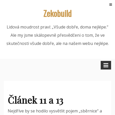
Skip
Zekobuild
to
content
Lidová moudrost praví: „Všude dobře, doma nejlépe.“
Ale my jsme skálopevně přesvědčeni o tom, že ve
skutečnosti všude dobře, ale na našem webu nejlépe.
Článek 11 a 13
Nejdříve by se hodilo vysvětlit pojem „sběrnice“ a