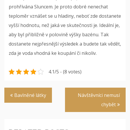
prohřívána Sluncem. Je proto dobré nenechat
teploměr vznášet se u hladiny, neboť zde dostanete
vyšší hodnotu, než jaká ve skutečnosti je. Ideální je,
aby byl přibližně v polovině výšky bazénu. Tak
dostanete nejpřesnější výsledek a budete tak vědět,
zda je voda vhodná ke koupání či nikoliv.
4.1/5 - (8 votes)
Navigace
Bavlněné látky
Návštěvníci nemusí
pro
chybět
příspěvek