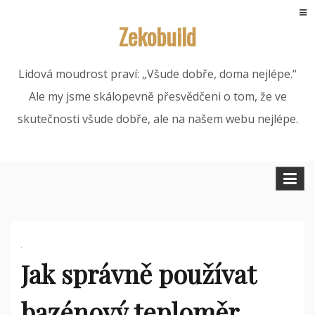
Skip
Zekobuild
to
content
Lidová moudrost praví: „Všude dobře, doma nejlépe.“
Ale my jsme skálopevně přesvědčeni o tom, že ve
skutečnosti všude dobře, ale na našem webu nejlépe.
Jak správně používat
bazénový teploměr