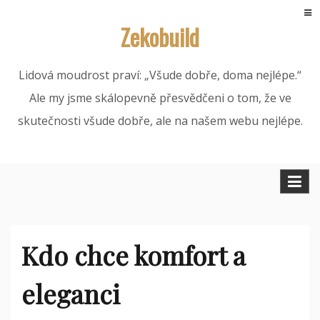
Skip
Zekobuild
to
content
Lidová moudrost praví: „Všude dobře, doma nejlépe.“
Ale my jsme skálopevně přesvědčeni o tom, že ve
skutečnosti všude dobře, ale na našem webu nejlépe.
Kdo chce komfort a
eleganci