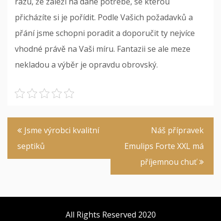
rázu, že záleží na dané potřebě, se kterou
přicházíte si je pořídit. Podle Vašich požadavků a
přání jsme schopni poradit a doporučit ty nejvíce
vhodné právě na Vaši míru. Fantazii se ale meze
nekladou a výběr je opravdu obrovský.
Navigace
Jsme výrobci kvalitní
Náš přípravek
pro
septiků
Emulips Forte XXL má
příspěvek
příjemnou chuť
All Rights Reserved 2020