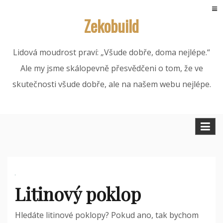
Skip
Zekobuild
to
content
Lidová moudrost praví: „Všude dobře, doma nejlépe.“
Ale my jsme skálopevně přesvědčeni o tom, že ve
skutečnosti všude dobře, ale na našem webu nejlépe.
Litinový poklop
Hledáte litinové poklopy? Pokud ano, tak bychom