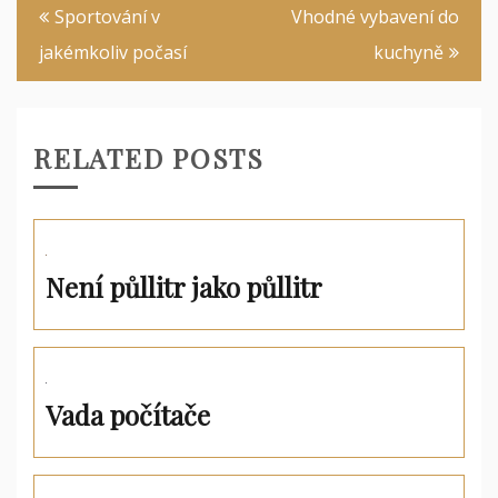
Navigace
Sportování v
Vhodné vybavení do
pro
jakémkoliv počasí
kuchyně
příspěvek
RELATED POSTS
Není půllitr jako půllitr
Vada počítače