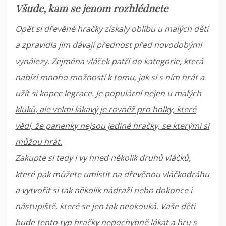
Všude, kam se jenom rozhlédnete
Opět si dřevěné hračky získaly oblibu u malých dětí
a zpravidla jim dávají přednost před novodobými
vynálezy. Zejména vláček patří do kategorie, která
nabízí mnoho možností k tomu, jak si s ním hrát a
užít si kopec legrace.
Je populární nejen u malých
kluků, ale velmi lákavý je rovněž pro holky, které
vědí, že panenky nejsou jediné hračky, se kterými si
můžou hrát.
Zakupte si tedy i vy hned několik druhů vláčků,
které pak můžete umístit na
dřevěnou vláčkodráhu
a vytvořit si tak několik nádraží nebo dokonce i
nástupiště, které se jen tak neokouká. Vaše děti
bude tento typ hračky nepochybně lákat a hru s