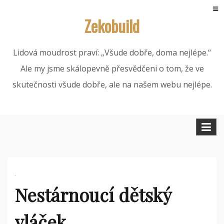
Skip
Zekobuild
to
content
Lidová moudrost praví: „Všude dobře, doma nejlépe.“
Ale my jsme skálopevně přesvědčeni o tom, že ve
skutečnosti všude dobře, ale na našem webu nejlépe.
Nestárnoucí dětský
vláček