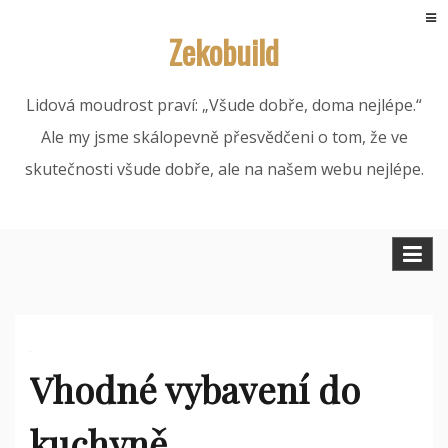
Skip
Zekobuild
to
content
Lidová moudrost praví: „Všude dobře, doma nejlépe.“
Ale my jsme skálopevně přesvědčeni o tom, že ve
skutečnosti všude dobře, ale na našem webu nejlépe.
Vhodné vybavení do
kuchyně