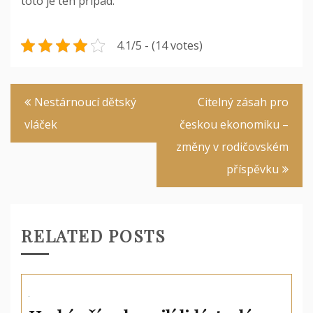
toto je ten případ.
4.1/5 - (14 votes)
Navigace
Nestárnoucí dětský
Citelný zásah pro
pro
vláček
českou ekonomiku –
příspěvek
změny v rodičovském
příspěvku
RELATED POSTS