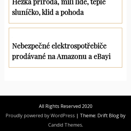
Hezká příroda, milí lidé, teplé
sluníčko, klid a pohoda
Nebezpečné elektrospotřebiče
prodávané na Amazonu a eBayi
All Rights Reserved 2020
Proudly powered by WordPress
|
Theme: Drift Blog by
Candid Themes
.