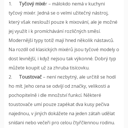
1.
Tyčový mixé
r – málokdo nemá v kuchyni
tyčový mixér. Jedná se o velmi užitečný nástroj,
který však neslouží pouze k mixování, ale je možné
jej využít i k promíchávání rozličných směsí.
Modernější typy totiž mají hned několik nástavců.
Na rozdíl od klasických mixérů jsou tyčové modely o
dost levnější, i když nejsou tak výkonné. Dobrý typ
můžete koupit už za zhruba tisícovku.
2.
Toustovač
– není nezbytný, ale určitě se hodí
ho mít. Jeho cena se odvíjí od značky, velikosti a
pochopitelně i dle množství funkcí. Některé
toustovače umí pouze zapékat dva kusy pečiva
najednou, v jiných dokážete na jeden zátah udělat
snídani nebo večeři pro celou čtyřčlennou rodinu.