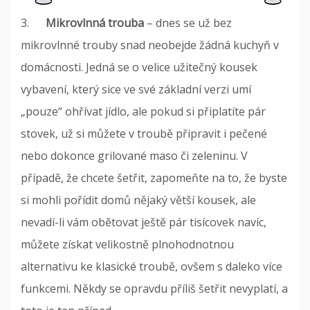
3.
Mikrovlnná trouba
– dnes se už bez
mikrovlnné trouby snad neobejde žádná kuchyň v
domácnosti. Jedná se o velice užitečný kousek
vybavení, který sice ve své základní verzi umí
„pouze“ ohřívat jídlo, ale pokud si připlatíte pár
stovek, už si můžete v troubě připravit i pečené
nebo dokonce grilované maso či zeleninu. V
případě, že chcete šetřit, zapomeňte na to, že byste
si mohli pořídit domů nějaký větší kousek, ale
nevadí-li vám obětovat ještě pár tisícovek navíc,
můžete získat velikostně plnohodnotnou
alternativu ke klasické troubě, ovšem s daleko více
funkcemi. Někdy se opravdu příliš šetřit nevyplatí, a