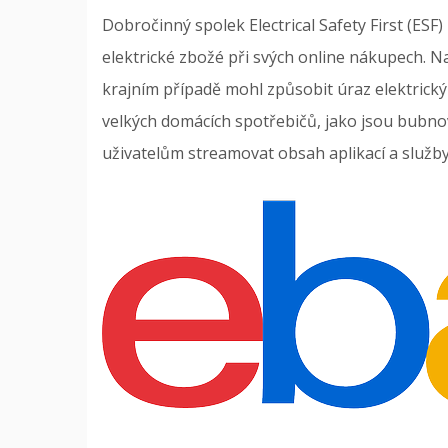
Dobročinný spolek Electrical Safety First (ESF) z
elektrické zbožé při svých online nákupech. Nab
krajním případě mohl způsobit úraz elektric
velkých domácích spotřebičů, jako jsou bubnové
uživatelům streamovat obsah aplikací a služb