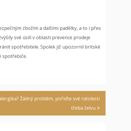
ezpečným zbožím a dalšími padělky, a to i přes
výšily své úsilí v oblasti prevence prodeje
ánit spotřebitele. Spolek již upozornil britské
 spotřebiče.
lergika? Žádný problém, pořiďte své ratolesti
třeba želvu