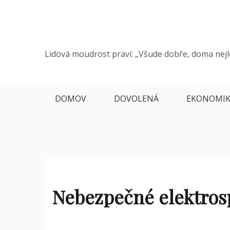
Skip
to
content
Lidová moudrost praví: „Všude dobře, doma nejl
DOMOV
DOVOLENÁ
EKONOMI
Nebezpečné elektros