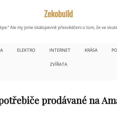
Zekobuild
épe.“ Ale my jsme skálopevně přesvědčeni o tom, že ve skut
KA
ELEKTRO
INTERNET
KRÁSA
PO
ZVÍŘATA
potřebiče prodávané na Am