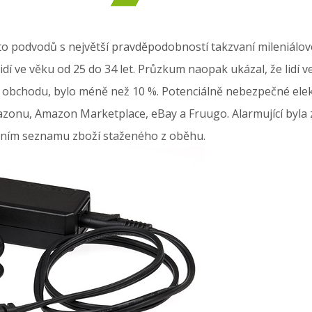
hto podvodů s největší pravděpodobností takzvaní mileniálo
dí ve věku od 25 do 34 let. Průzkum naopak ukázal, že lidí ve
obchodu, bylo méně než 10 %. Potenciálně nebezpečné elekt
azonu, Amazon Marketplace, eBay a Fruugo. Alarmující byla
ním seznamu zboží staženého z oběhu.