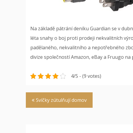
Na základě pátrání deníku Guardian se v dubnu
léta snahy o boj proti prodeji nekvalitních výr
padělaného, nekvalitního a nepotřebného zboží,
divize společností Amazon, eBay a Fruugo na 
4/5 - (9 votes)
Navigace
Svíčky zútulňují domov
pro
příspěvek