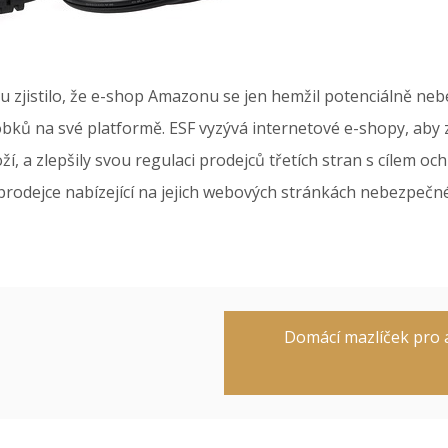
 zjistilo, že e-shop Amazonu se jen hemžil potenciálně neb
obků na své platformě. ESF vyzývá internetové e-shopy, aby z
 a zlepšily svou regulaci prodejců třetích stran s cílem ochr
prodejce nabízející na jejich webových stránkách nebezpečné
Domácí mazlíček pro a