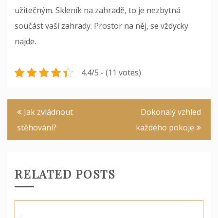
užitečným. Skleník na zahradě, to je nezbytná
součást vaší zahrady. Prostor na něj, se vždycky
najde.
4.4/5 - (11 votes)
Navigace
Jak zvládnout
Dokonalý vzhled
pro
stěhování?
každého pokoje
příspěvek
RELATED POSTS