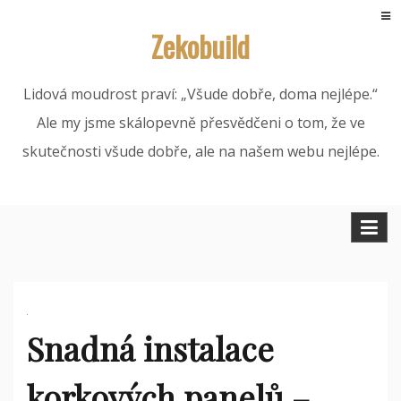
Skip
Zekobuild
to
content
Lidová moudrost praví: „Všude dobře, doma nejlépe.“
Ale my jsme skálopevně přesvědčeni o tom, že ve
skutečnosti všude dobře, ale na našem webu nejlépe.
Snadná instalace
korkových panelů –