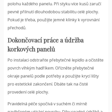
polohu každého panelu. Při styku více kusů zaručí
pevné přilnutí dlouhodobou stabilitu celé plochy.
Pokud je třeba, použijte jemné klínky k vyrovnání
přechodů.
Dokončovací práce a údržba
korkových panelů
Po instalaci odstraňte přebytečné lepidlo a očistěte
povrch vlhkým hadříkem. Ořízněte přebytečné
okraje panelů podle potřeby a použijte krycí lišty
pro estetické zakončení. Dbáte tak na čisté
provedení celé plochy.
Pravidelná péče spočívá v suchém či mírně
navlhčeném utírání povrchu. Díky snadné údržbě a