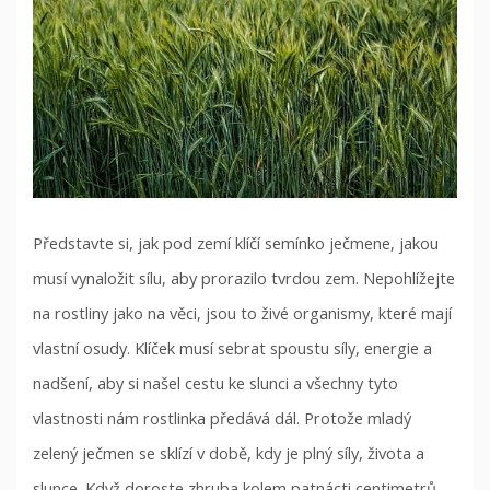
Představte si, jak pod zemí klíčí semínko ječmene, jakou
musí vynaložit sílu, aby prorazilo tvrdou zem. Nepohlížejte
na rostliny jako na věci, jsou to živé organismy, které mají
vlastní osudy. Klíček musí sebrat spoustu síly, energie a
nadšení, aby si našel cestu ke slunci a všechny tyto
vlastnosti nám rostlinka předává dál. Protože mladý
zelený ječmen se sklízí v době, kdy je plný síly, života a
slunce. Když doroste zhruba kolem patnácti centimetrů,