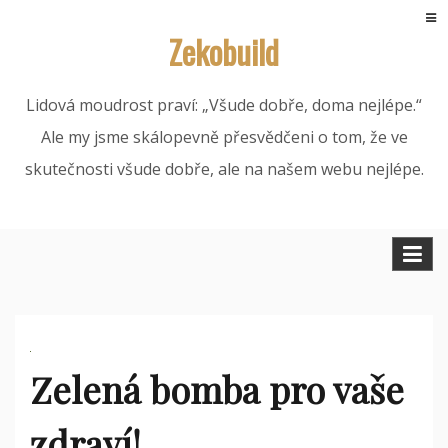
Skip
Zekobuild
to
content
Lidová moudrost praví: „Všude dobře, doma nejlépe.“
Ale my jsme skálopevně přesvědčeni o tom, že ve
skutečnosti všude dobře, ale na našem webu nejlépe.
Zelená bomba pro vaše
zdraví!