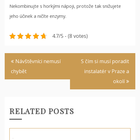
Nekombinujte s horkými nápoji, protože tak snižujete
jeho účinek a ničíte enzymy.
4.7/5 - (8 votes)
Navigace
Návštěvníci nemusí
S čím si musí poradit
pro
chybět
instalatér v Praze a
příspěvek
okolí
RELATED POSTS