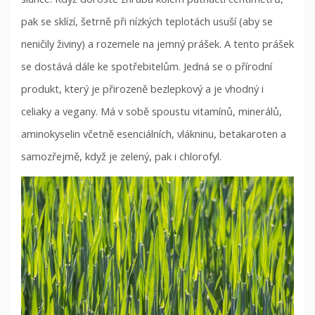
pak se sklízí, šetrně při nízkých teplotách usuší (aby se
neničily živiny) a rozemele na jemný prášek. A tento prášek
se dostává dále ke spotřebitelům. Jedná se o přírodní
produkt, který je přirozeně bezlepkový a je vhodný i
celiaky a vegany. Má v sobě spoustu vitamínů, minerálů,
aminokyselin včetně esenciálních, vlákninu, betakaroten a
samozřejmě, když je zelený, pak i chlorofyl.