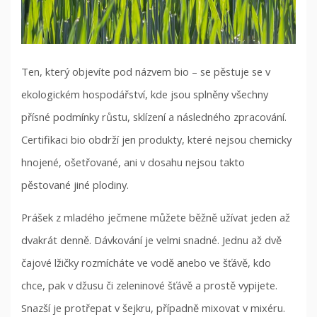
Ten, který objevíte pod názvem bio – se pěstuje se v
ekologickém hospodářství, kde jsou splněny všechny
přísné podmínky růstu, sklízení a následného zpracování.
Certifikaci bio obdrží jen produkty, které nejsou chemicky
hnojené, ošetřované, ani v dosahu nejsou takto
pěstované jiné plodiny.
Prášek z mladého ječmene můžete běžně užívat jeden až
dvakrát denně. Dávkování je velmi snadné. Jednu až dvě
čajové lžičky rozmícháte ve vodě anebo ve šťávě, kdo
chce, pak v džusu či zeleninové šťávě a prostě vypijete.
Snazší je protřepat v šejkru, případně mixovat v mixéru.