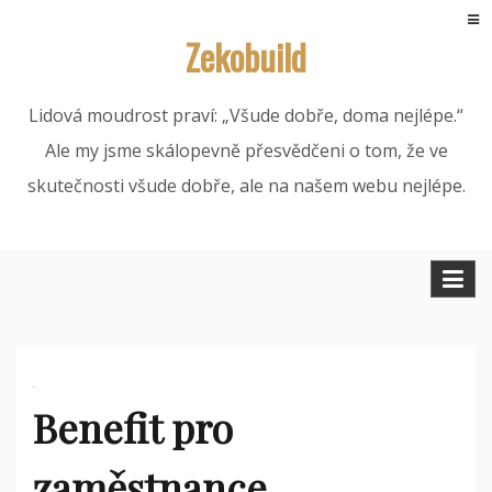
Skip
Zekobuild
to
content
Lidová moudrost praví: „Všude dobře, doma nejlépe.“
Ale my jsme skálopevně přesvědčeni o tom, že ve
skutečnosti všude dobře, ale na našem webu nejlépe.
Benefit pro
zaměstnance