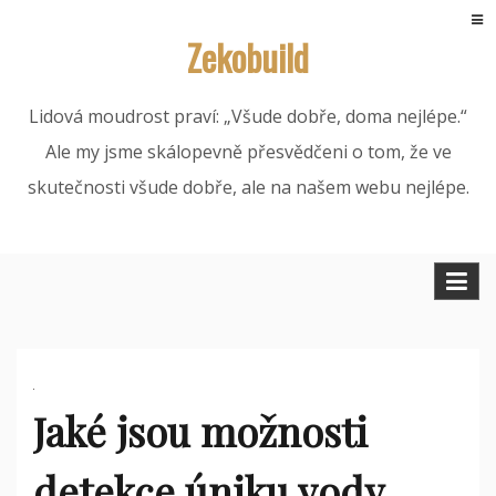
Skip
Zekobuild
to
content
Lidová moudrost praví: „Všude dobře, doma nejlépe.“
Ale my jsme skálopevně přesvědčeni o tom, že ve
skutečnosti všude dobře, ale na našem webu nejlépe.
Jaké jsou možnosti
detekce úniku vody