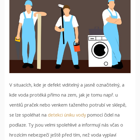
V situacích, kde je defekt viditelný a jasně označitelný, a
kde voda protéká přímo na zem, jak je tomu např. u
ventilů praček nebo venkem taženého potrubí ve sklepě,
se lze spoléhat na
detekci úniku vody
pomocí čidel na
podlaze. Ty jsou velmi spolehlivé a informují nás včas o
hrozícím nebezpečí ještě před tím, než voda vyplaví