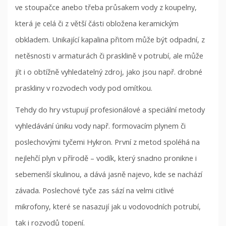
ve stoupačce anebo třeba průsakem vody z koupelny,
která je celá či z větší části obložena keramickým
obkladem. Unikající kapalina přitom může být odpadní, z
netěsnosti v armaturách či prasklině v potrubí, ale může
jít i o obtížně vyhledatelný zdroj, jako jsou např. drobné
praskliny v rozvodech vody pod omítkou.
Tehdy do hry vstupují profesionálové a speciální metody
vyhledávání úniku vody např. formovacím plynem či
poslechovými tyčemi Hykron. První z metod spoléhá na
nejlehčí plyn v přírodě – vodík, který snadno pronikne i
sebemenší skulinou, a dává jasně najevo, kde se nachází
závada. Poslechové tyče zas sází na velmi citlivé
mikrofony, které se nasazují jak u vodovodních potrubí,
tak i rozvodů topení.