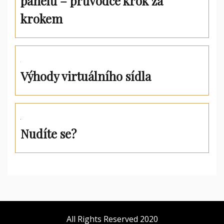
panelů – průvodce krok za
krokem
Výhody virtuálního sídla
Nudíte se?
All Rights Reserved 2020