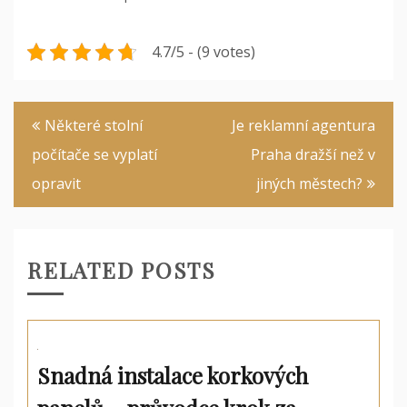
4.7/5 - (9 votes)
Navigace
Některé stolní
Je reklamní agentura
pro
počítače se vyplatí
Praha dražší než v
příspěvek
opravit
jiných městech?
RELATED POSTS
Snadná instalace korkových