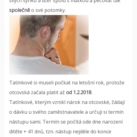
svých synků a dcer spolu s matkou a pečovat tak
společně
o své potomky.
Tatínkové si museli počkat na letošní rok, protože
otcovská začala platit až
od 1.2.2018
.
Tatínkové, kterým vznikl nárok na otcovské, žádají
o dávku u svého zaměstnavatele a určují si termín
nástupu sami. Termín se počítá ode dne narození
dítěte + 41 dnů, tzn. nástup nejdéle do konce