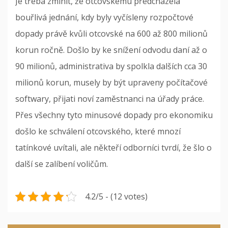
Je třeba zmínit, že otcovskému předcházela
bouřlivá jednání, kdy byly vyčísleny rozpočtové
dopady právě kvůli otcovské na 600 až 800 milionů
korun ročně. Došlo by ke snížení odvodu daní až o
90 milionů, administrativa by spolkla dalších cca 30
milionů korun, musely by být upraveny počítačové
softwary, přijati noví zaměstnanci na úřady práce.
Přes všechny tyto minusové dopady pro ekonomiku
došlo ke schválení otcovského, které mnozí
tatínkové uvítali, ale někteří odborníci tvrdí, že šlo o
další se zalíbení voličům.
4.2/5 - (12 votes)