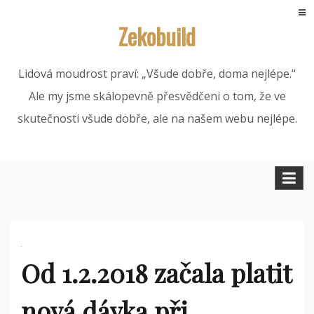
Skip
Zekobuild
to
content
Lidová moudrost praví: „Všude dobře, doma nejlépe.“
Ale my jsme skálopevně přesvědčeni o tom, že ve
skutečnosti všude dobře, ale na našem webu nejlépe.
Od 1.2.2018 začala platit
nová dávka při