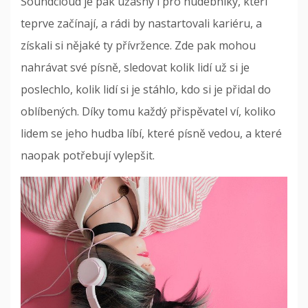
Soundcloud je pak úžasný i pro hudebníky, kteří
teprve začínají, a rádi by nastartovali kariéru, a
získali si nějaké ty přívržence. Zde pak mohou
nahrávat své písně, sledovat kolik lidí už si je
poslechlo, kolik lidí si je stáhlo, kdo si je přidal do
oblíbených. Díky tomu každý přispěvatel ví, koliko
lidem se jeho hudba líbí, které písně vedou, a které
naopak potřebují vylepšit.