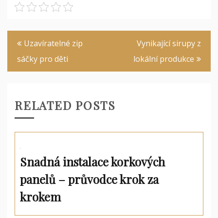
Navigace
Uzavíratelné zip
Vynikající sirupy z
pro
sáčky pro děti
lokální produkce
příspěvek
RELATED POSTS
Snadná instalace korkových
panelů – průvodce krok za
krokem