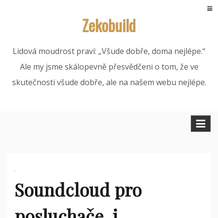
Skip
Zekobuild
to
content
Lidová moudrost praví: „Všude dobře, doma nejlépe.“
Ale my jsme skálopevně přesvědčeni o tom, že ve
skutečnosti všude dobře, ale na našem webu nejlépe.
Soundcloud pro
posluchače, i