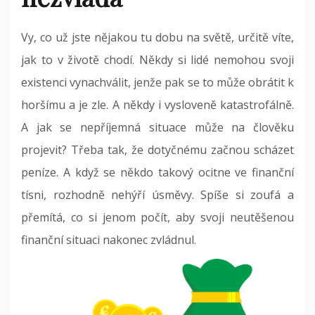
Vy, co už jste nějakou tu dobu na světě, určitě víte,
jak to v životě chodí. Někdy si lidé nemohou svoji
existenci vynachválit, jenže pak se to může obrátit k
horšímu a je zle. A někdy i vysloveně katastrofálně.
A jak se nepříjemná situace může na člověku
projevit? Třeba tak, že dotyčnému začnou scházet
peníze. A když se někdo takový ocitne ve finanční
tísni, rozhodně nehýří úsměvy. Spíše si zoufá a
přemítá, co si jenom počít, aby svoji neutěšenou
finanční situaci nakonec zvládnul.