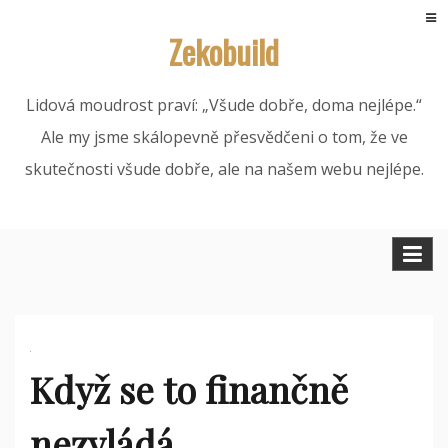
Skip
Zekobuild
to
content
Lidová moudrost praví: „Všude dobře, doma nejlépe.“
Ale my jsme skálopevně přesvědčeni o tom, že ve
skutečnosti všude dobře, ale na našem webu nejlépe.
Když se to finančně
nezvládá