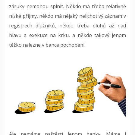
záruky nemohou splnit. Někdo má třeba relativně
nízké příjmy, někdo má nějaký nelichotivý záznam v
registrech dlužníků, někdo třeba dluhů až nad
hlavu a exekuce na krku, a někdo takový jenom
těžko nalezne v bance pochopení.
Ale nemáme naštěstí jenom banky. Máme i