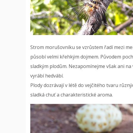
Strom morušovníku se vzrůstem řadí mezi men
působí velmi křehkým dojmem. Původem pochází 
sladkým plodům. Nezapomínejme však ani na 
vyrábí hedvábí.
Plody dozrávají v létě do vejčitého tvaru různ
sladká chuť a charakteristické aroma.