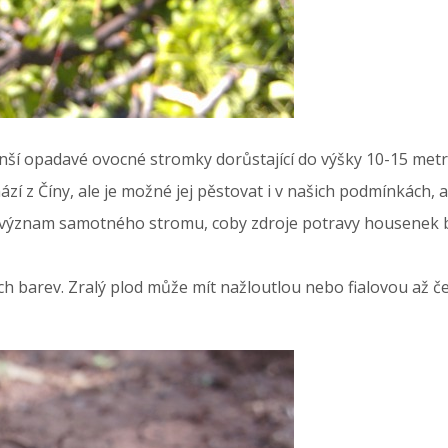
ší opadavé ovocné stromky dorůstající do výšky 10-15 metr
z Číny, ale je možné jej pěstovat i v našich podmínkách, a t
význam samotného stromu, coby zdroje potravy housenek b
ých barev. Zralý plod může mít nažloutlou nebo fialovou až č