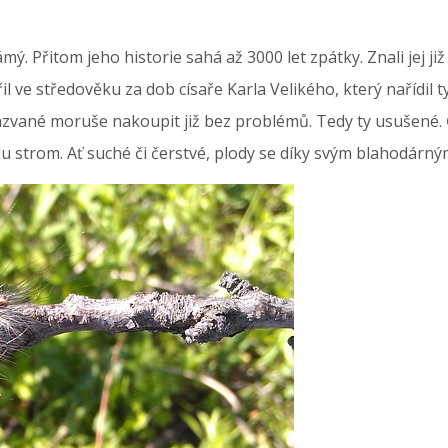
. Přitom jeho historie sahá až 3000 let zpátky. Znali jej již
 ve středověku za dob císaře Karla Velikého, který nařídil 
né moruše nakoupit již bez problémů. Tedy ty usušené. Če
radu strom. Ať suché či čerstvé, plody se díky svým blahodár