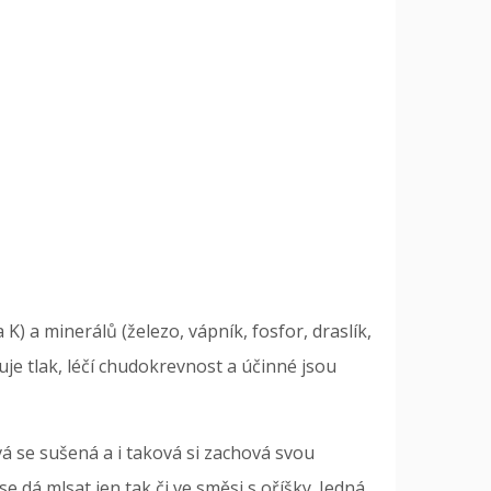
 K) a minerálů (železo, vápník, fosfor, draslík,
uje tlak, léčí chudokrevnost a účinné jsou
á se sušená a i taková si zachová svou
 dá mlsat jen tak či ve směsi s oříšky. Jedná