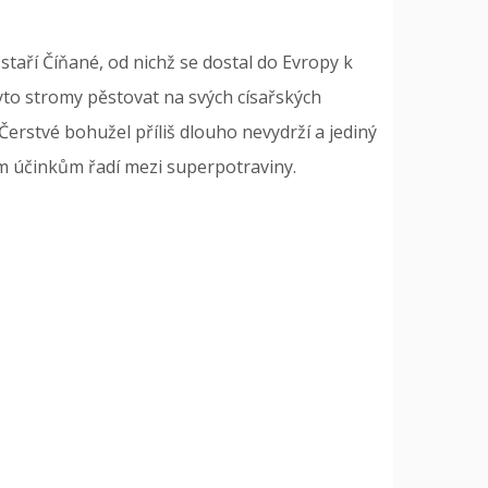
 staří Číňané, od nichž se dostal do Evropy k
tyto stromy pěstovat na svých císařských
rstvé bohužel příliš dlouho nevydrží a jediný
ným účinkům řadí mezi superpotraviny.