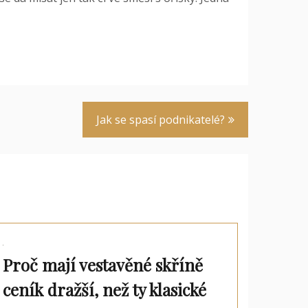
Jak se spasí podnikatelé?
Proč mají vestavěné skříně
ceník dražší, než ty klasické