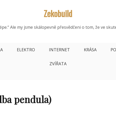
Zekobuild
épe.“ Ale my jsme skálopevně přesvědčeni o tom, že ve skut
KA
ELEKTRO
INTERNET
KRÁSA
PO
ZVÍŘATA
lba pendula)