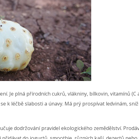
í. Je plná přírodních cukrů, vlákniny, bílkovin, vitamínů (C a
se k léčbě slabosti a únavy. Má prý prospívat ledvinám, sniž
aručuje dodržování pravidel ekologického zemědělství. Prodáv
přidávat do jogurtů, smoothie, různých kaší, dezertů nebo se