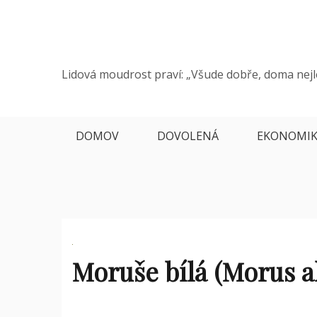
Skip
to
content
Lidová moudrost praví: „Všude dobře, doma nejl
DOMOV
DOVOLENÁ
EKONOMI
Moruše bílá (Morus a