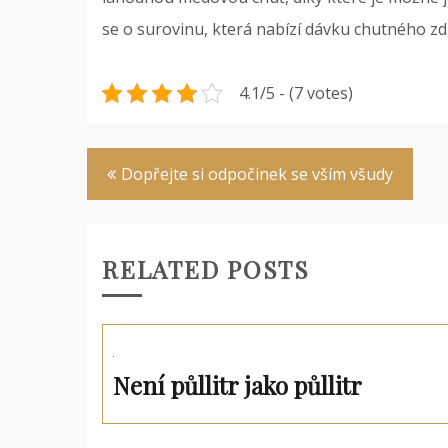
se o surovinu, která nabízí dávku chutného zdr
4.1/5 - (7 votes)
Navigace
Dopřejte si odpočinek se vším všudy
pro
příspěvek
RELATED POSTS
Není půllitr jako půllitr