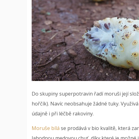
Do skupiny superpotravin řadí moruši její složen
hořčík). Navíc neobsahuje žádné tuky. Využívá 
údajně i při léčbě rakoviny.
Moruše bílá
se prodává v bio kvalitě, která z
lahodnou medovou chuť, díky které je možné ji 